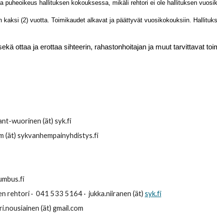
ja puheoikeus hallituksen kokouksessa, mikäli rehtori ei ole hallituksen vuosi
 kaksi (2) vuotta. Toimikaudet alkavat ja päättyvät vuosikokouksiin. Hallituk
ä ottaa ja erottaa sihteerin, rahastonhoitajan ja muut tarvittavat toim
nt-wuorinen (ät) syk.fi
 (ät) sykvanhempainyhdistys.fi
umbus.fi
n rehtori
·
041 533 5164
·
jukka.niiranen (ät)
syk.fi
ari.nousiainen
(ät) gmail.com