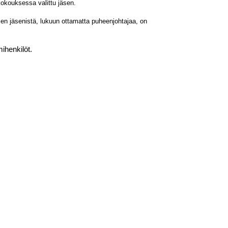
kokouksessa valittu jäsen.
sen jäsenistä, lukuun ottamatta puheenjohtajaa, on
ihenkilöt.