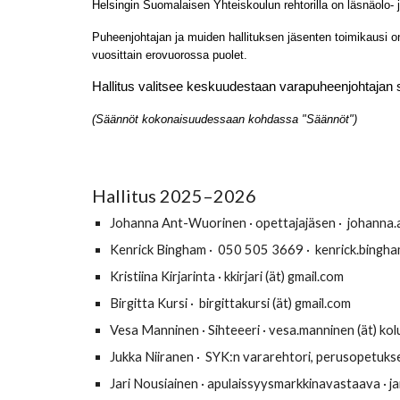
Helsingin Suomalaisen Yhteiskoulun rehtorilla on läsnäolo- 
Puheenjohtajan ja muiden hallituksen jäsenten toimikausi on
vuosittain erovuorossa puolet.
Hallitus valitsee keskuudestaan varapuheenjohtajan sek
(Säännöt kokonaisuudessaan kohdassa "Säännöt")
Hallitus 2025–2026
Johanna Ant-Wuorinen · opettajajäsen · johanna.a
Kenrick Bingham
·
050 505 3669 · kenrick.bingham
Kristiina Kirjarinta
·
kkirjari (ät) gmail.com
Birgitta Kursi
·
birgittakursi (ät) gmail.com
Vesa Manninen
· Sihteeeri ·
vesa.manninen (ät) kol
Jukka Niiranen
· SYK:n
vararehtori, perusopetukse
Jari Nousiainen
· apulaissyysmarkkinavastaava ·
j