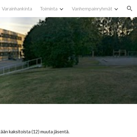
Varainhankinta
Toiminta
Vanhempainryhmät
ion
tään kaksitoista (12) muuta jäsentä.