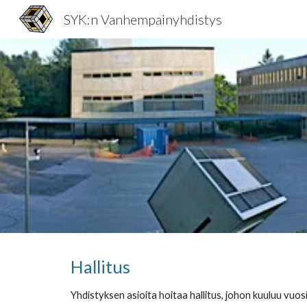
SYK:n Vanhempainyhdistys
Sk
Hallitus
Yhdistyksen asioita hoitaa hallitus, johon kuuluu vuo