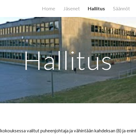
Home
Jäsenet
Hallitus
Säännöt
ip to main content
Skip to navigat
Hallitus
sikokouksessa valitut puheenjohtaja ja vähintään kahdeksan (8) ja enin